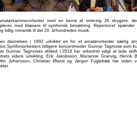
matørkammerorkester med en kerne af omkring 25 strygere, der
uppleres med blæsere til symfonisk besætning. Repertoiret spænder 
g tidlig romantik til det 20. århundredes musik.
n dannelsen i 1992 udviklet en for et amatørorkester særlig str
os Symfoniorkesters tidligere koncertmester Gunnar Tagmose som kun
fter Gunnar Tagmoses afsked i 2018 har orkestret valgt at lade skift
trets videre udvikling: Erik Jakobsson, Marianne Granvig, Henrik 
tto Johansson, Christian Øland og Jørgen Fuglebæk har siden v
kter.