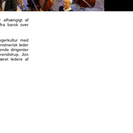
 afhængigt af
fra barok over
ygerkultur med
stnerisk leder
ende dirigenter
Brendstrup, Jon
æret ledere af