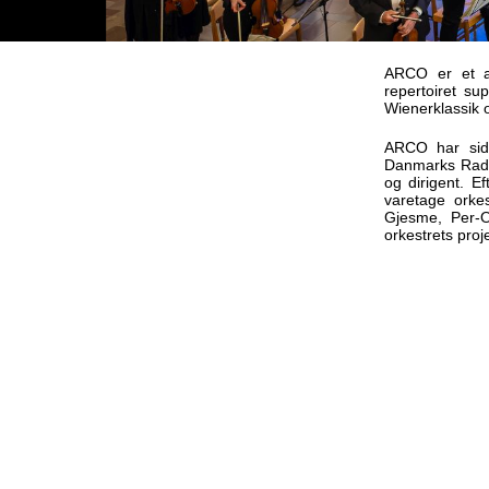
ARCO er et a
repertoiret s
Wienerklassik o
ARCO har side
Danmarks Radi
og dirigent. E
varetage orkes
Gjesme, Per-O
orkestrets proje